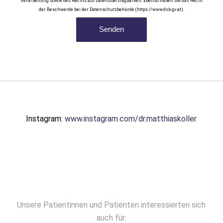
Verarbeitung sowie des Rechts auf Datenübertragbarkeit. Ebenso haben Sie das Recht
der Beschwerde bei der Datenschutzbehörde (https://www.dsb.gv.at).
Instagram:
www.instagram.com/dr.matthiaskoller
Unsere Patientinnen und Patienten interessierten sich
auch für: