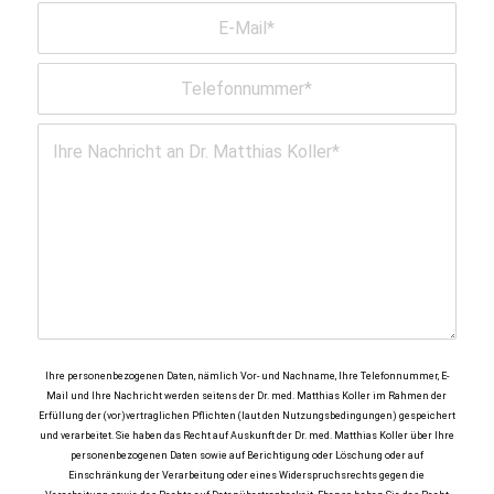
Ihre personenbezogenen Daten, nämlich Vor- und Nachname, Ihre Telefonnummer, E-
Mail und Ihre Nachricht werden seitens der Dr. med. Matthias Koller im Rahmen der
Erfüllung der (vor)vertraglichen Pflichten (laut den Nutzungsbedingungen) gespeichert
und verarbeitet. Sie haben das Recht auf Auskunft der Dr. med. Matthias Koller über Ihre
personenbezogenen Daten sowie auf Berichtigung oder Löschung oder auf
Einschränkung der Verarbeitung oder eines Widerspruchsrechts gegen die