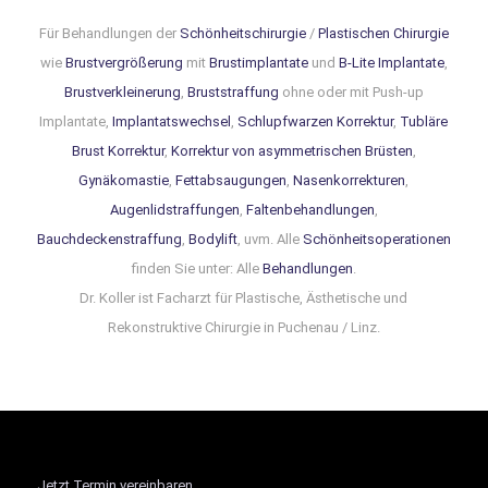
Für Behandlungen der
Schönheitschirurgie
/
Plastischen Chirurgie
wie
Brustvergrößerung
mit
Brustimplantate
und
B-Lite Implantate
,
Brustverkleinerung
,
Bruststraffung
ohne oder mit Push-up
Implantate,
Implantatswechsel
,
Schlupfwarzen Korrektur
,
Tubläre
Brust Korrektur
,
Korrektur von asymmetrischen Brüsten
,
Gynäkomastie
,
Fettabsaugungen
,
Nasenkorrekturen
,
Augenlidstraffungen
,
Faltenbehandlungen
,
Bauchdeckenstraffung
,
Bodylift
, uvm. Alle
Schönheitsoperationen
finden Sie unter: Alle
Behandlungen
.
Dr. Koller ist Facharzt für Plastische, Ästhetische und
Rekonstruktive Chirurgie in Puchenau / Linz.
Jetzt Termin vereinbaren