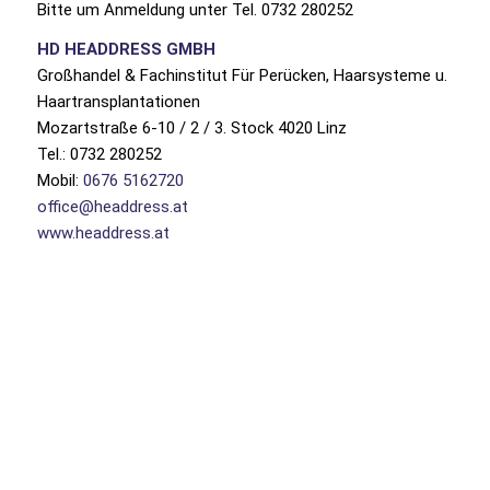
Bitte um Anmeldung unter Tel. 0732 280252
HD HEADDRESS GMBH
Großhandel & Fachinstitut Für Perücken, Haarsysteme u.
Haartransplantationen
Mozartstraße 6-10 / 2 / 3. Stock 4020 Linz
Tel.: 0732 280252
Mobil:
0676 5162720
office@headdress.at
www.headdress.at
Sie möchten mehr zum Thema
Haarausfall erfahren?
Vereinbaren Sie einen Termin bei Frau Punkenhofer zu
einem persönlichen Beratungsgespräch mit dem