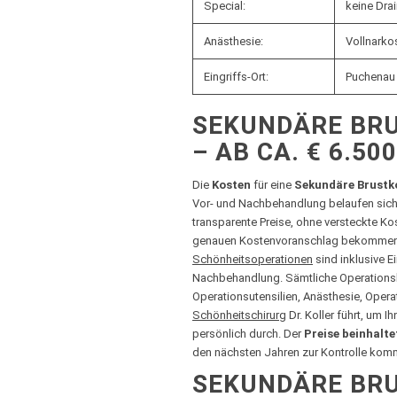
Special:
keine Dra
Anästhesie:
Vollnarko
Eingriffs-Ort:
Puchenau b
SEKUNDÄRE BR
– AB CA. € 6.500
Die
Kosten
für eine
Sekundäre Brustk
Vor- und Nachbehandlung belaufen sich
transparente Preise, ohne versteckte K
genauen Kostenvoranschlag bekommen Si
Schönheitsoperationen
sind inklusive E
Nachbehandlung. Sämtliche Operationsko
Operationsutensilien, Anästhesie, Opera
Schönheitschirurg
Dr. Koller führt, um I
persönlich durch. Der
Preise beinhalte
den nächsten Jahren zur Kontrolle komm
SEKUNDÄRE BRU