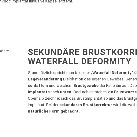
bloc Implantat inklusive Kapsel entfernt.
SEKUNDÄRE BRUSTKORRE
WATERFALL DEFORMITY
Grundsätzlich spricht man bei einer
„Waterfall Deformity“
ü
Lageveränderung
Dislokation des eigenen Gewebes. Generell 
schlaffem
und weichem
Brustgewebe
der Patientin auf. Dab
Implantats
nach
unten.
Dadurch entstehen zur
Brustwarze
Oberhalb zeichnet sich das Brustimplantat ab und das Brustge
Implantat. Bei der
sekundären Brustkorrektur
wird die weib
natürliche Form gebracht.