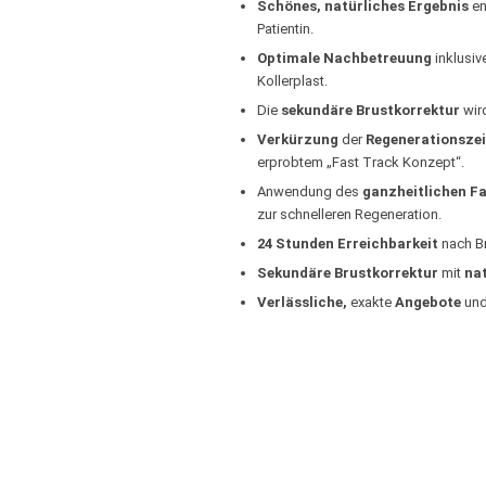
Schönes, natürliches Ergebnis
en
Patientin.
Optimale Nachbetreuung
inklusiv
Kollerplast.
Die
sekundäre Brustkorrektur
wir
Verkürzung
der
Regenerationszei
erprobtem „Fast Track Konzept“.
Anwendung des
ganzheitlichen F
zur schnelleren Regeneration.
24 Stunden Erreichbarkeit
nach Br
Sekundäre Brustkorrektur
mit
na
Verlässliche,
exakte
Angebote
un