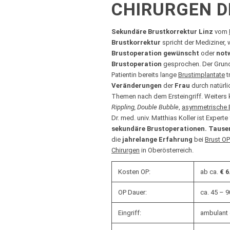
CHIRURGEN D
Sekundäre Brustkorrektur Linz
vom
Brustkorrektur
spricht der Mediziner, 
Brustoperation gewünscht
oder
not
Brustoperation
gesprochen. Der Grund 
Patientin bereits lange
Brustimplantate
t
Veränderungen
der
Frau
durch natürli
Themen nach dem Ersteingriff. Weiters
Rippling, Double Bubble
,
asymmetrische 
Dr. med. univ. Matthias Koller ist Experte
sekundäre Brustoperationen. Tause
die
jahrelange Erfahrung
bei
Brust O
Chirurgen
in Oberösterreich.
Kosten OP:
ab ca.
€ 6
OP Dauer:
ca. 45 – 9
Eingriff:
ambulant 