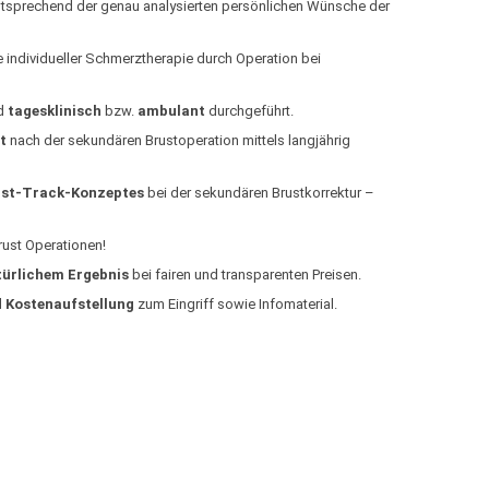
tsprechend der genau analysierten persönlichen Wünsche der
e individueller Schmerztherapie durch Operation bei
d
tagesklinisch
bzw.
ambulant
durchgeführt.
t
nach der sekundären Brustoperation mittels langjährig
ast-Track-Konzeptes
bei der sekundären Brustkorrektur –
ust Operationen!
türlichem Ergebnis
bei fairen und transparenten Preisen.
d
Kostenaufstellung
zum Eingriff sowie Infomaterial.
Sie wollen mehr zum
Brustkorrektur Linz er