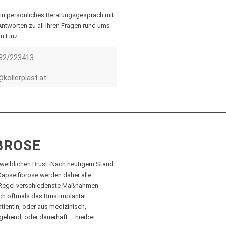
ein persönliches Beratungsgespräch mit
e Antworten zu all Ihren Fragen rund ums
n Linz.
32/223413
@kollerplast.at
BROSE
weiblichen Brust. Nach heutigem Stand
Kapselfibrose werden daher alle
er Regel verschiedenste Maßnahmen
ich oftmals das Brustimplantat
atientin, oder aus medizinisch,
gehend, oder dauerhaft – hierbei