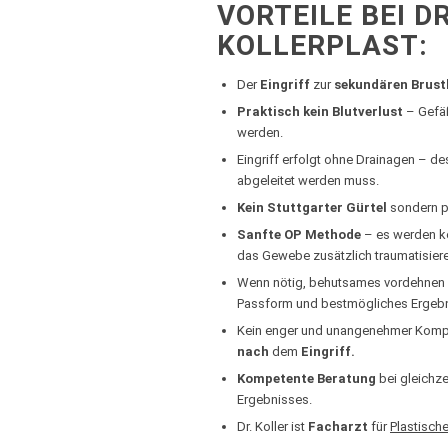
VORTEILE BEI DR
KOLLERPLAST:
Der
Eingriff
zur
sekundären Brust
Praktisch kein Blutverlust
– Gefäß
werden.
Eingriff erfolgt ohne Drainagen – d
abgeleitet werden muss.
Kein Stuttgarter Gürtel
sondern p
Sanfte OP Methode
– es werden ke
das Gewebe zusätzlich traumatisier
Wenn nötig, behutsames vordehnen
Passform und bestmögliches Ergebn
Kein enger und unangenehmer Komp
nach
dem
Eingriff.
Kompetente Beratung
bei gleichze
Ergebnisses.
Dr. Koller ist
Facharzt
für
Plastische