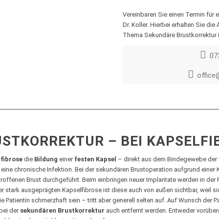
Vereinbaren Sie einen Termin für 
Dr. Koller. Hierbei erhalten Sie di
Thema Sekundäre Brustkorrektur i
07
office
STKORREKTUR – BEI KAPSELFI
fibrose
die
Bildung
einer
festen Kapsel
– direkt aus dem Bindegewebe der 
 eine chronische Infektion. Bei der sekundären Brustoperation aufgrund einer 
troffenen Brust durchgeführt. Beim einbringen neuer Implantate werden in d
ner stark ausgeprägten Kapselfibrose ist diese auch von außen sichtbar, weil s
e Patientin schmerzhaft sein – tritt aber generell selten auf. Auf Wunsch der P
bei der
sekundären Brustkorrektur
auch entfernt werden. Entweder vorüber