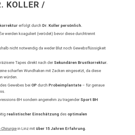
. KOLLER /
korrektur
erfolgt durch
Dr. Koller
persönlich.
e werden koaguliert (verödet) bevor diese durchtrennt
eshalb nicht notwendig da weder Blut noch Gewebsflüssigkeit
räzisere Tapes direkt nach der
Sekundären Brustkorrektur.
ine scharfen Wundhaken mit Zacken eingesetzt, da diese
en würden.
 des Gewebes bei
OP
durch
Probeimplantate
– für genaue
is.
ressions-BH sondern angenehm zu tragender
Sport BH
itig
realistischer Einschätzung
des
optimalen
 Chirurgie
in Linz mit
über 15 Jahren Erfahrung.