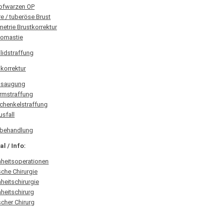
pfwarzen OP
e / tuberöse Brust
etrie Brustkorrektur
omastie
lidstraffung
korrektur
bsaugung
rmstraffung
chenkelstraffung
usfall
nbehandlung
l / Info:
heitsoperationen
sche Chirurgie
heitschirurgie
heitschirurg
scher Chirurg