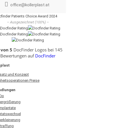
office@kollerplast.at
– Ausgezeichnet (100%) –
 von 5
DocFinder Logos bei 145
Bewertungen auf
DocFinder
rplast
satz und Konzept
heitsoperationen Preise
ndlungen
 Op
vergrößerung
implantate
ntatswechsel
erkleinerung
straffung