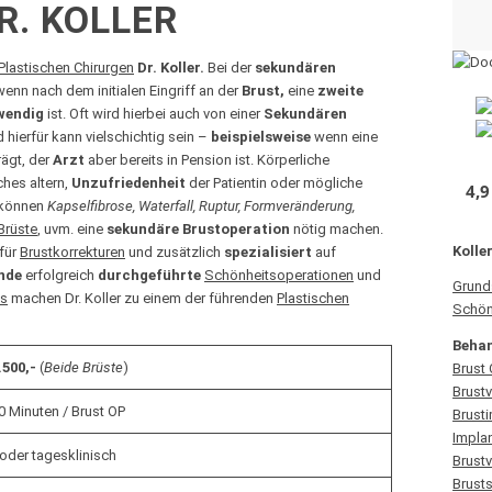
R. KOLLER
Plastischen Chirurgen
Dr. Koller.
Bei der
sekundären
wenn nach dem initialen Eingriff an der
Brust,
eine
zweite
wendig
ist. Oft wird hierbei auch von einer
Sekundären
hierfür kann vielschichtig sein –
beispielsweise
wenn eine
rägt, der
Arzt
aber bereits in Pension ist. Körperliche
ches altern,
Unzufriedenheit
der Patientin oder mögliche
4,9
 können
Kapselfibrose, Waterfall, Ruptur, Formveränderung,
Brüste
, uvm. eine
sekundäre Brustoperation
nötig machen.
Kolle
 für
Brustkorrekturen
und zusätzlich
spezialisiert
auf
nde
erfolgreich
durchgeführte
Schönheitsoperationen
und
Grund
Ps
machen Dr. Koller zu einem der führenden
Plastischen
Schön
Beha
.500,-
(
Beide Brüste
)
Brust
Brust
0 Minuten / Brust OP
Brust
Impla
oder tagesklinisch
Brustv
Brust