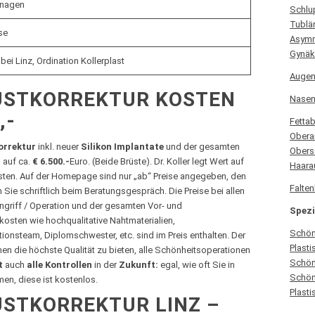
inagen
Schlu
Tublär
se
Asymm
Gynäk
ei Linz, Ordination Kollerplast
Augen
USTKORREKTUR KOSTEN
Nasen
,-
Fetta
Obera
orrektur
inkl. neuer
Silikon Implantate
und der gesamten
Obers
 auf ca.
€ 6.500.-
Euro. (Beide Brüste). Dr. Koller legt Wert auf
Haara
osten. Auf der Homepage sind nur „ab“ Preise angegeben, den
Falte
e schriftlich beim Beratungsgespräch. Die Preise bei allen
ingriff / Operation und der gesamten Vor- und
Spezia
sten wie hochqualitative Nahtmaterialien,
Schön
tionsteam, Diplomschwester, etc. sind im Preis enthalten. Der
Plasti
hnen die höchste Qualität zu bieten, alle Schönheitsoperationen
Schön
t
auch
alle Kontrollen
in der
Zukunft:
egal, wie oft Sie in
Schön
en, diese ist kostenlos.
Plasti
STKORREKTUR LINZ –