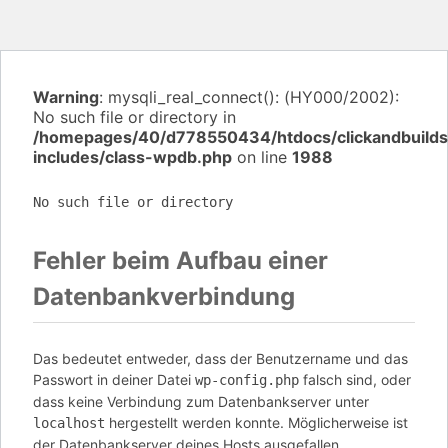
Warning
: mysqli_real_connect(): (HY000/2002):
No such file or directory in
/homepages/40/d778550434/htdocs/clickandbuilds/
includes/class-wpdb.php
on line
1988
No such file or directory
Fehler beim Aufbau einer
Datenbankverbindung
Das bedeutet entweder, dass der Benutzername und das
Passwort in deiner Datei
falsch sind, oder
wp-config.php
dass keine Verbindung zum Datenbankserver unter
hergestellt werden konnte. Möglicherweise ist
localhost
der Datenbankserver deines Hosts ausgefallen.